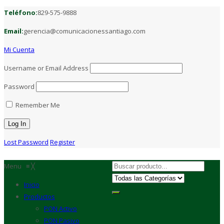
Teléfono:
829-575-9888
Email:
gerencia@comunicacionessantiago.com
Mi Cuenta
Username or Email Address
Password
Remember Me
Lost Password
Register
Menu
≡
╳
Inicio
Productos
PON Activo
PON Pasivo