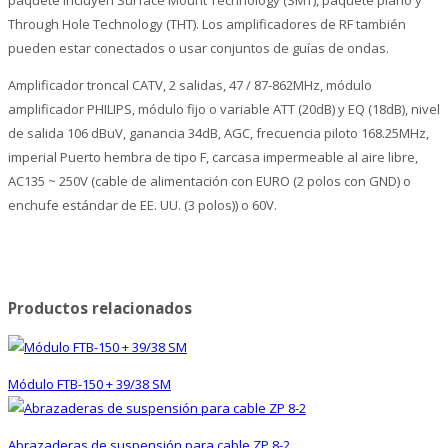
paquete incluyen Surface Mount Technology (SMT), paquete plano y
Through Hole Technology (THT). Los amplificadores de RF también
pueden estar conectados o usar conjuntos de guías de ondas.
Amplificador troncal CATV, 2 salidas, 47 / 87-862MHz, módulo
amplificador PHILIPS, módulo fijo o variable ATT (20dB) y EQ (18dB), nivel
de salida 106 dBuV, ganancia 34dB, AGC, frecuencia piloto 168.25MHz,
imperial Puerto hembra de tipo F, carcasa impermeable al aire libre,
AC135 ~ 250V (cable de alimentación con EURO (2 polos con GND) o
enchufe estándar de EE. UU. (3 polos)) o 60V.
Productos relacionados
Módulo FTB-150 + 39/38 SM
Abrazaderas de suspensión para cable ZP 8-2