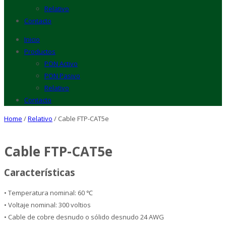
Relativo
Contacto
Inicio
Productos
PON Activo
PON Pasivo
Relativo
Contacto
Home
/
Relativo
/ Cable FTP-CAT5e
Cable FTP-CAT5e
Características
• Temperatura nominal: 60 ℃
• Voltaje nominal: 300 voltios
• Cable de cobre desnudo o sólido desnudo 24 AWG