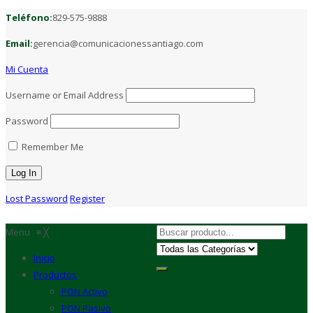
Teléfono:
829-575-9888
Email:
gerencia@comunicacionessantiago.com
Mi Cuenta
Username or Email Address
Password
Remember Me
Lost Password
Register
Menu
≡
╳
Inicio
Productos
PON Activo
PON Pasivo