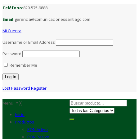
Teléfono:
829-575-9888
Email:
gerencia@comunicacionessantiago.com
Mi Cuenta
Username or Email Address
Password
Remember Me
Lost Password
Register
Menu
≡
╳
Inicio
Productos
PON Activo
PON Pasivo