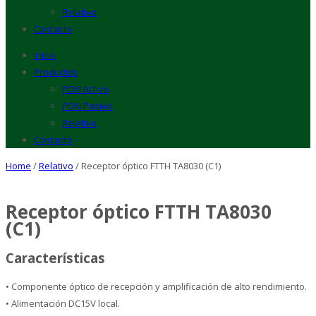
Relativo
Contacto
Inicio
Productos
PON Activo
PON Pasivo
Relativo
Contacto
Home
/
Relativo
/ Receptor óptico FTTH TA8030 (C1)
Receptor óptico FTTH TA8030
(C1)
Características
• Componente óptico de recepción y amplificación de alto rendimiento.
• Alimentación DC15V local.