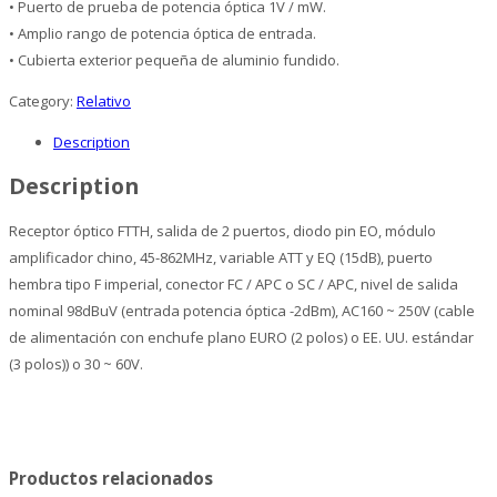
• Puerto de prueba de potencia óptica 1V / mW.
• Amplio rango de potencia óptica de entrada.
• Cubierta exterior pequeña de aluminio fundido.
Category:
Relativo
Description
Description
Receptor óptico FTTH, salida de 2 puertos, diodo pin EO, módulo
amplificador chino, 45-862MHz, variable ATT y EQ (15dB), puerto
hembra tipo F imperial, conector FC / APC o SC / APC, nivel de salida
nominal 98dBuV (entrada potencia óptica -2dBm), AC160 ~ 250V (cable
de alimentación con enchufe plano EURO (2 polos) o EE. UU. estándar
(3 polos)) o 30 ~ 60V.
Productos relacionados