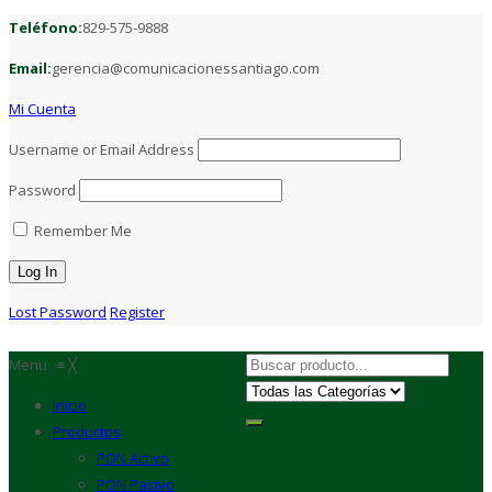
Teléfono:
829-575-9888
Email:
gerencia@comunicacionessantiago.com
Mi Cuenta
Username or Email Address
Password
Remember Me
Lost Password
Register
Menu
≡
╳
Inicio
Productos
PON Activo
PON Pasivo