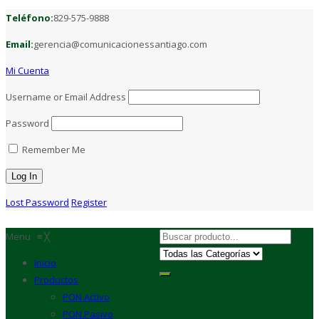
Teléfono:
829-575-9888
Email:
gerencia@comunicacionessantiago.com
Mi Cuenta
Username or Email Address
Password
Remember Me
Lost Password
Register
Menu
≡
╳
Inicio
Productos
PON Activo
PON Pasivo