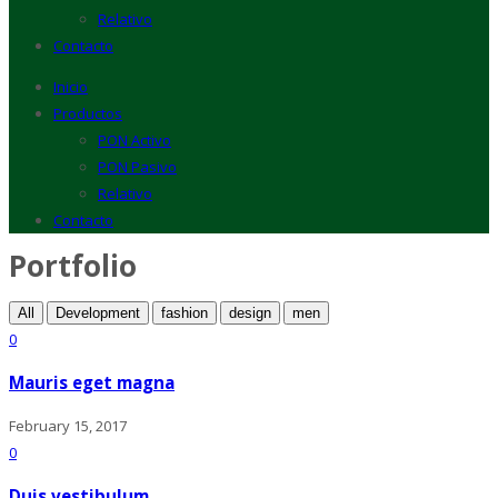
Relativo
Contacto
Inicio
Productos
PON Activo
PON Pasivo
Relativo
Contacto
Portfolio
All
Development
fashion
design
men
0
Mauris eget magna
February 15, 2017
0
Duis vestibulum